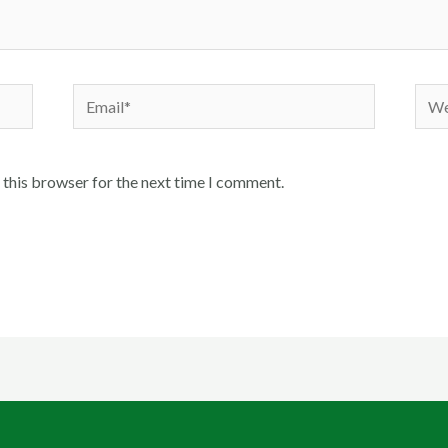
Email*
Webs
 this browser for the next time I comment.