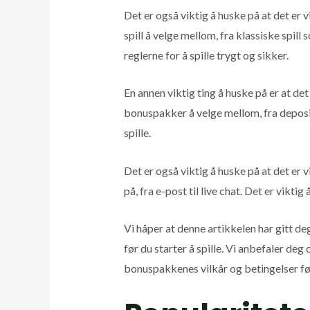
Det er også viktig å huske på at det er v
spill å velge mellom, fra klassiske spill
reglerne for å spille trygt og sikker.
En annen viktig ting å huske på er at de
bonuspakker å velge mellom, fra deposito
spille.
Det er også viktig å huske på at det er 
på, fra e-post til live chat. Det er viktig
Vi håper at denne artikkelen har gitt de
før du starter å spille. Vi anbefaler deg 
bonuspakkenes vilkår og betingelser før 