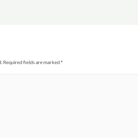
.
Required fields are marked
*