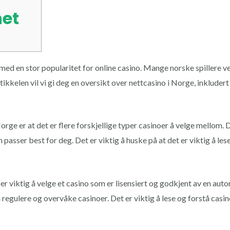
het
 med en stor popularitet for online casino. Mange norske spillere vel
rtikkelen vil vi gi deg en oversikt over nettcasino i Norge, inklude
orge er at det er flere forskjellige typer casinoer å velge mellom. 
m passer best for deg. Det er viktig å huske på at det er viktig å le
 er viktig å velge et casino som er lisensiert og godkjent av en auto
regulere og overvåke casinoer. Det er viktig å lese og forstå casino