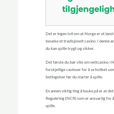
tilgjengelig
Det er ingen tvil om at Norge er et land
besøke et tradisjonelt casino. I denne a
du kan spille trygt og sikker.
Det første du bør vite om nettcasino i N
forskjellige casinoer for å se hvilket so
betingelser før du starter å spille.
En annen viktig ting å huske på er at det
Regulering (NCR) som er ansvarlig for å 
spille.