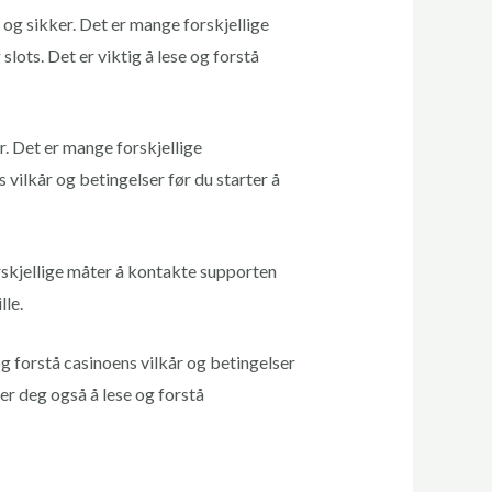
t og sikker. Det er mange forskjellige
slots. Det er viktig å lese og forstå
r. Det er mange forskjellige
 vilkår og betingelser før du starter å
orskjellige måter å kontakte supporten
lle.
og forstå casinoens vilkår og betingelser
ler deg også å lese og forstå