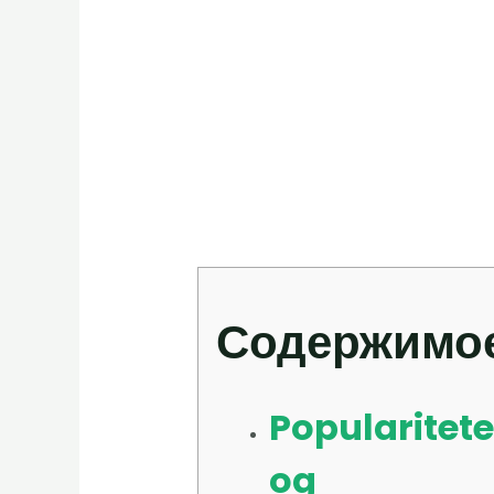
Содержимо
Popularitet
og