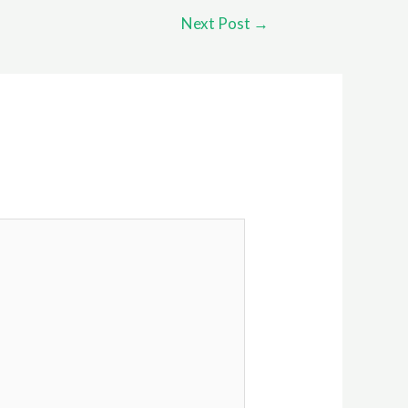
Next Post
→