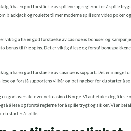
iktig å ha en god forståelse av spillene og reglerne for å spille tryg
 som blackjack og roulette til mer moderne spill som video poker og 
t er viktig å ha en god forståelse av casinoens bonuser og kampanje
 bonus til frie spins. Det er viktig å lese og forstå bonuspakkenes
viktig å ha en god forståelse av casinoens support. Det er mange f
 å lese og forstå supportens vilkår og betingelser før du starter å spi
g en god oversikt over nettcasino i Norge. Vi anbefaler deg å lese 
også å lese og forstå reglerne for å spille trygt og sikker. Vi anbefa
du starter å spille.