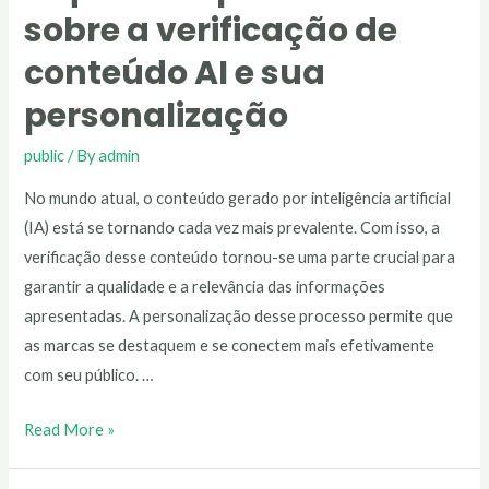
sobre a verificação de
és
trükkök
conteúdo AI e sua
a
personalização
sikerhez
public
/ By
admin
No mundo atual, o conteúdo gerado por inteligência artificial
(IA) está se tornando cada vez mais prevalente. Com isso, a
verificação desse conteúdo tornou-se uma parte crucial para
garantir a qualidade e a relevância das informações
apresentadas. A personalização desse processo permite que
as marcas se destaquem e se conectem mais efetivamente
com seu público. …
O
Read More »
que
você