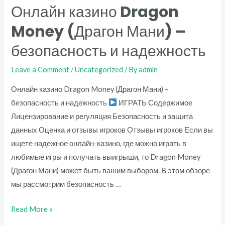
Онлайн казино Dragon
precisa
Money (Драгон Мани) –
saber
sobre
безопасность и надежность
a
verificação
Leave a Comment
/
Uncategorized
/ By
admin
de
Онлайн казино Dragon Money (Драгон Мани) –
conteúdo
безопасность и надежность
ИГРАТЬ Содержимое
AI
Лицензирование и регуляция Безопасность и защита
e
данных Оценка и отзывы игроков Отзывы игроков Если вы
sua
ищете надежное онлайн-казино, где можно играть в
personalização
любимые игры и получать выигрыши, то Dragon Money
(Драгон Мани) может быть вашим выбором. В этом обзоре
мы рассмотрим безопасность …
Онлайн
Read More »
казино