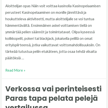
и
Aloittelijan opas Näin voit voittaa kasinolla Kasinopelaamisen
живые
perusteet Kasinopelaaminen on monille jännittävä ja
игры
houkutteleva aktiviteetti, mutta aloittelijalle se voi tuntua
в
hämmentävältä. Ensimmäinen askel voittamisen tiellä on
2026
ymmärtää pelien säännöt ja toimintatavat. Olipa kyseessä
году
kolikkopelit, pokeri tai blackjack, jokaisella pelillä on omat
erityispiirteensä, jotka vaikuttavat voittomahdollisuuksiin. On
tärkeää tutustua peliin etukäteen, jotta osaa tehdä viisaita
päätöksiä …
Aloittelijan
Read More »
opas
Näin
Verkossa vai perinteisesti
voit
Paras tapa pelata pelejä
voittaa
kasinolla
vertailussa