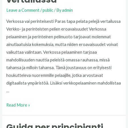
Leave a Comment
/
public
/ By
admin
Verkossa vai perinteisesti Paras tapa pelata pelejä vertailussa
Verkko- ja perinteisten pelien eroavaisuudet Verkossa
pelaaminen ja perinteinen pelimuoto tarjoavat molemmat
ainutlaatuisia kokemuksia, mutta niiden eroavaisuudet voivat
vaikuttaa valintaan. Verkossa pelaaminen tarjoaa
mahdollisuuden nauttia peleistä omassa rauhassa, missä
tahansa ja milloin tahansa. Tämä joustavuus on erityisesti
houkutteleva nuoremmille pelaajille, jotka arvostavat
digitaalista ympäristöä. Lisäksi verkkopelaaminen mahdollistaa
…
Verkossa
Read More »
vai
perinteisesti
Guida per principianti
Paras