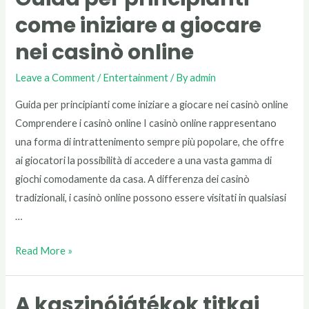
come iniziare a giocare
tapa
pelata
nei casinò online
pelejä
vertailussa
Leave a Comment
/
Entertainment
/ By
admin
Guida per principianti come iniziare a giocare nei casinò online
Comprendere i casinò online I casinò online rappresentano
una forma di intrattenimento sempre più popolare, che offre
ai giocatori la possibilità di accedere a una vasta gamma di
giochi comodamente da casa. A differenza dei casinò
tradizionali, i casinò online possono essere visitati in qualsiasi
…
Guida
Read More »
per
principianti
A kaszinójátékok titkai
come